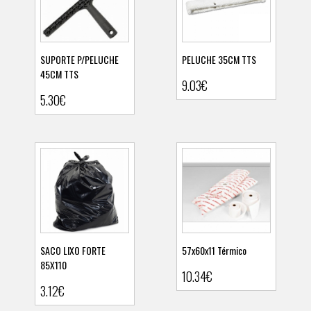
SUPORTE P/PELUCHE
PELUCHE 35CM TTS
45CM TTS
9.03€
Ver detalhes
Ver detalhes
5.30€
SACO LIXO FORTE
57x60x11 Térmico
85X110
10.34€
Ver detalhes
Ver detalhes
3.12€